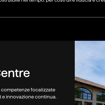
ostruibile nel tempo. per costruire fiducia e crea
Centre
e competenze focalizzate
t e innovazione continua.