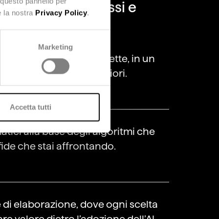
 questo pannello per
timizzare i processi e
e la nostra
Privacy Policy
.
Marketing
enerare previsione corrette, in un
previsioni. Sempre migliori.
Accetta tutti
ici alla base degli algoritmi che
fide che stai affrontando.
di elaborazione, dove ogni scelta